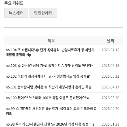
주요 키워드
뉴스레터
맘편한레터
제목
날짜
no.104 또 바뀝니다!😂 단기 육아휴직, 난임치료휴가 등 하반기
2026.07.16
개정법 총정리.zip
no.103 🤖 24시간 상담 가능! 홈페이지 AI챗봇 난리도 아니야~
2026.06.19
no.102 하반기 개정사항까지! 일·가정양립제도 영상 공개📽️
2026.05.22
no.101 봄바람처럼 찾아온 🌸 하반기 개정사항과 온라인 특강
2026.04.17
no.100 됐어요! 뉴스레터 100호 특집 이벤트 준비됐어요!💫
2026.03.20
no.99 🐴 '말'끔히 새단장한 출산휴가·육아휴직 교육 기초과정 O
2026.02.20
PEN!
no.98 육아기 10시 출근제 신설?👶 2026년 개정 내용 총정리.zi
2026.01.23