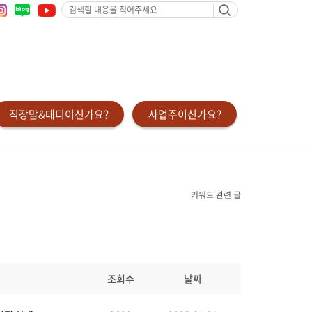
검
색
할
내
용
을
적
어
주
세
요
직장맘&대디이신가요?
사업주이신가요?
키워드 관련 글
조회수
날짜