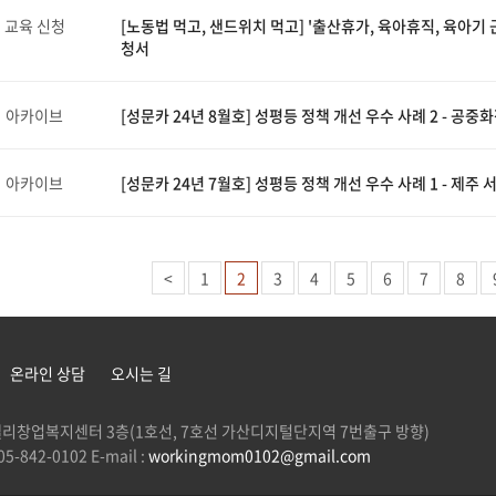
교육 신청
[노동법 먹고, 샌드위치 먹고] '출산휴가, 육아휴직, 육아기 
청서
아카이브
[성문카 24년 8월호] 성평등 정책 개선 우수 사례 2 - 공중
아카이브
[성문카 24년 7월호] 성평등 정책 개선 우수 사례 1 - 제주 
<
1
2
3
4
5
6
7
8
온라인 상담
오시는 길
 G밸리창업복지센터 3층(1호선, 7호선 가산디지털단지역 7번출구 방향)
5-842-0102 E-mail :
workingmom0102@gmail.com