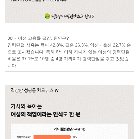
30
대 여성 고용률 급감
,
원인은
?
경력단절 사유는 육아
42.8%,
결혼
26.3%,
임신
‧
출산
22.7%
순
으로 조사됐습니다
.
특히
6
세 이하 자녀가 있는 여성의 경력단절
비율은
37.1%
로
10
명 중
4
명 가까이가 경력단절을 겪고 있었습
니다
.