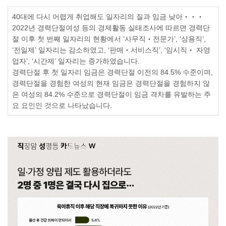
40
대에 다시 어렵게 취업해도
일자리의 질과 임금 낮아
‧‧‧
2022
년 경력단절여성 등의 경제활동 실태조사에 따르면 경력단
절 이후 첫 번째 일자리의 현황에서
‘
사무직
‧
전문가
’, ‘
상용직
’,
‘
전일제
’
일자리는 감소하였고
, ‘
판매
‧
서비스직
’, ‘
임시직
‧
자영
업자
’, ‘
시간제
’
일자리는 증가하였습니다
.
경력단절 후 첫 일자리 임금은 경력단절 이전의
84.5%
수준이며
,
경력단절을 경험한 여성의 현재 임금은 경력단절을 경험하지 않
은 여성의
84.2%
수준으로 경력단절이 임금 격차를 유발하는 주
요 요인인 것으로 나타났습니다
.