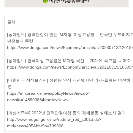
출처
:
[
동아일보
]
경력단절이 만든
‘M
자형
’
여성고용률
…
한국만 두드러지
년전보다 뚜렷
https://www.donga.com/news/Economy/article/all/20230712/12018
[
동아일보
]
한국여성 고용률은
M
자형 곡선
…
20
대에 최고점
→
30
대
https://www.donga.com/news/Economy/article/all/20210319/10595
[
대한민국 정책브리핑
]
성평등 인식 개선됐지만 가사
·
돌봄은 여전히
‘
몫
’
https://m.korea.kr/news/policyNewsView.do?
newsId=148900884#policyNews
[
여성가족부
] 2022
년 경력단절여성 등의 경제활동 실태조사 결과
http://www.mogef.go.kr/nw/rpd/nw_rpd_s001d.do?
mid=news405&bbtSn=709308