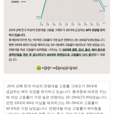
20
여 년째 한국 여성의 연령대별 고용률 그래프가
30
대에
급감하는
M
자 모양을 유지하고 있습니다
.
통계청에 따르면 지난
해 여성 고용률이 가장 높은 연령대는
25~29
세
(73.9%)
였습니다
.
반면
10
대와
60
대 이상을 제외하고는
35~39
세의 고용률이
60.5%
로 가장 낮았습니다
.
연령대별 여성 고용률이
M
자형을
나타내는 건
30
대에 결혼
,
임신
,
출산
,
육아 등으로 경력단절을