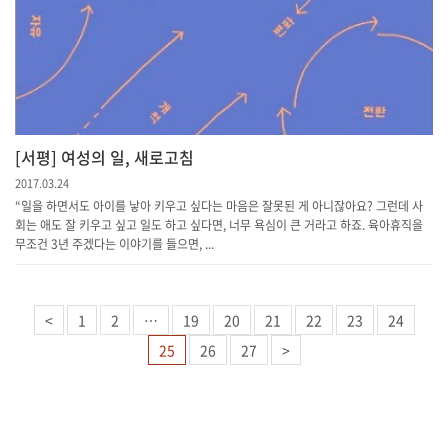
[서평] 여성의 일, 새로고침
2017.03.24
“일을 하면서도 아이를 낳아 키우고 싶다는 마음은 잘못된 게 아니잖아요? 그런데 사
회는 애도 잘 키우고 싶고 일도 하고 싶다면, 너무 욕심이 큰 거라고 하죠. 육아휴직을
무조건 3년 주겠다는 이야기를 들으면, ...
<
1
2
…
19
20
21
22
23
24
25
26
27
>