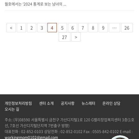
월호에서는 ‘2024 통계로 보는 남녀의 ...
<
1
2
3
4
5
6
7
8
9
…
26
27
>
개인정보처리방침
센터 소개
공지사항
뉴스레터
온라인 상담
오시는 길
주소: (우)08590 서울특별시 금천구 가산디지털1로 120 G밸리창업복지센터 3층(1호
선, 7호선 가산디지털단지역 7번출구 방향)
대표전화 : 02-852-0103 상담전화 : 02-852-0102 Fax : 0505-842-0102 E-mail :
workingmom0102@gmail.com