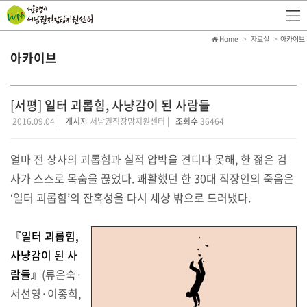
Home
자료실
아카이브
아카이브
[서평] 일터 괴롭힘, 사냥감이 된 사람들
2016.09.04 |
게시자
서남권직장맘지원센터 |
조회수
36464
얼마 전 상사의 괴롭힘과 실적 압박을 견디다 못해, 한 젊은 검
사가 스스로 목숨을 끊었다. 쾌활했던 한 30대 직장인의 죽음은
‘일터 괴롭힘’의 잔혹성을 다시 세상 밖으로 드러냈다.
『
일터 괴롭힘,
사냥감이 된 사
람들』
(류은숙·
서선영·이종희,