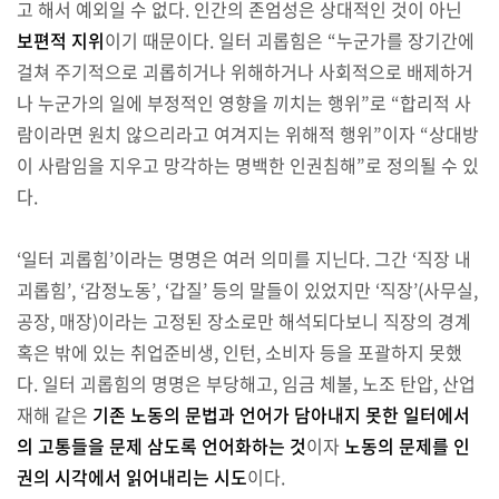
고 해서 예외일 수 없다. 인간의 존엄성은 상대적인 것이 아닌
보편적 지위
이기 때문이다. 일터 괴롭힘은 “누군가를 장기간에
걸쳐 주기적으로 괴롭히거나 위해하거나 사회적으로 배제하거
나 누군가의 일에 부정적인 영향을 끼치는 행위”로 “합리적 사
람이라면 원치 않으리라고 여겨지는 위해적 행위”이자 “상대방
이 사람임을 지우고 망각하는 명백한 인권침해”로 정의될 수 있
다.
‘일터 괴롭힘’이라는 명명은 여러 의미를 지닌다. 그간 ‘직장 내
괴롭힘’, ‘감정노동’, ‘갑질’ 등의 말들이 있었지만 ‘직장’(사무실,
공장, 매장)이라는 고정된 장소로만 해석되다보니 직장의 경계
혹은 밖에 있는 취업준비생, 인턴, 소비자 등을 포괄하지 못했
다. 일터 괴롭힘의 명명은 부당해고, 임금 체불, 노조 탄압, 산업
재해 같은
기존 노동의 문법과 언어가 담아내지 못한 일터에서
의 고통들을 문제 삼도록 언어화하는 것
이자
노동의 문제를 인
권의 시각에서 읽어내리는 시도
이다.