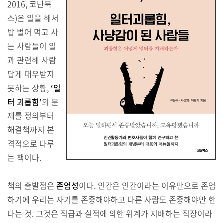
2016, 코난북
스)은 일을 해서
밥 벌어 먹고 사
는 사람들이 일
과 관련해 사람
답게 대우받지
못하는 상황,
‘일
터 괴롭힘’
의 문
제를 정의부터
해결책까지 본
격적으로 다루
는 책이다.
책의 출발점은
존엄성
이다. 인간은 인간이라는 이유만으로 존엄
하기에 우리는 자기를 존중해야하고 다른 사람도 존중해야만 한
다는 것. 그것은 직급과 실적에 의한 위계가 지배하는 직장이라