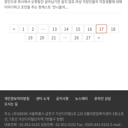
장인으로 회사에서 오랫동안 살아남기란 쉽지 않죠.​여성 직장인들의 직장생활에 대해
이야기하고 조언을 주는 팟캐스트 '언니들의...
<
1
2
…
13
14
15
16
17
18
19
20
21
…
26
27
>
개인정보처리방침
센터 소개
공지사항
뉴스레터
온라인 상담
오시는 길
주소: (우)08590 서울특별시 금천구 가산디지털1로 120 G밸리창업복지센터 3층(1호
선, 7호선 가산디지털단지역 7번출구 방향)
대표전화 : 02-852-0103 상담전화 : 02-852-0102 Fax : 0505-842-0102 E-mail :