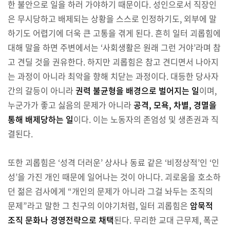
한 불안으로 일을 하러 가야하기 때문이다. 성인으로서 직장인
은 무시당하고 배제되는 상황을 스스로 인정하기도, 외부에 말
하기도 어렵기에 더욱 큰 고통을 겪게 된다. 흔히 일터 괴롭힘에
대해 말을 하면 주변에서는 ‘사회생활은 원래 그런 거야’라며 참
고 견딜 것을 권유한다. 하지만 괴롭힘은 참고 견디면서 나아지
는 과정이 아니라 최악을 향해 치닫는 과정이다. 대등한 당사자
간의 갈등이 아니라
권력 불균형을 배경으로 벌어지는 일
이며,
누군가가 좋고 싫음의 문제가 아니라
공격, 모욕, 차별, 경멸을
통해 배제당하는 일
이다. 이는 노동자의 존엄성 및 생존권과 직
결된다.
또한 괴롭힘은 ‘성격 더러운’ 상사나 동료 같은 ‘비정상적’인 ‘인
성’을 가진 개인 때문에 일어나는 것이 아니다. 괴로움을 호소하
던 젊은 검사에게 “개인의 문제가 아니라 그걸 놔두는 조직의
문제”라고 말한 그 친구의 이야기처럼, 일터 괴롭힘은
암묵적
조직 문화나 경영전략으로 채택
된다. 무리한 교대 근무제, 폭군